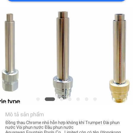
TÔI
YÊU
CẦU
BÁO
GIÁ
NEWS
SƠ
ĐỒ
TRANG
Mô tả sản phẩm
WEB
Đồng thau Chrome nhỏ hỗn hợp không khí Trumpet Đài phun
nước Vòi phun nước Đầu phun nước
Aquaswan Fountain Pools Co., Limited còn có tên (Hongkong