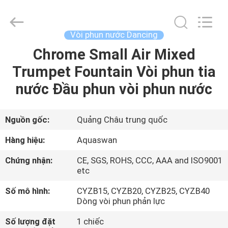
2020
-
2026
aquaswan
water
Vòi phun nước Dancing
co,.ltd.
All
Rights
Chrome Small Air Mixed
TRANG
Reserved.
Trumpet Fountain Vòi phun tia
CHỦ
nước Đầu phun vòi phun nước
CÁC
SẢN
Nguồn gốc:
Quảng Châu trung quốc
PHẨM
Hàng hiệu:
Aquaswan
Chứng nhận:
CE, SGS, ROHS, CCC, AAA and ISO9001
VỀ
etc
CHÚNG
Số mô hình:
CYZB15, CYZB20, CYZB25, CYZB40
Dòng vòi phun phản lực
TÔI
Số lượng đặt
1 chiếc