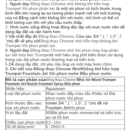
1.
Người đẹp
Đồng thau Chrome nhỏ không khí hỗn hợp
Trumpet Vòi phun phản lực
là một vòi phun có kích thước trung
bình đến lớn mang lại sự tương phản mạnh mẽ với môi trường
của nó.Bằng cách trộn không khí với nước, mô hình có thể có
khối lượng cực lớn với yêu cầu nước thấp.
2.
Hình nước sống động hoạt động độc lập với mực nước nên dễ
dàng lắp đặt và vận hành hơn
3.
Vật chất đầy đủ
Đồng thau Chrome
, Cửa vào 3/4 ",
1 ", 1,5", 2
"
chủ đề về phụ nữ
Đồng thau Chrome nhỏ hỗn hợp không khí
Trumpet Vòi phun phản lực.
4. Người đẹp
Đồng thau Chrome nhỏ
Vòi phun máy bay phản
lực kết hợp kèn Trumpet
là một hiệu ứng phổ biến được sử dụng
trong các đài phun nước thương mại và kiến ​​trúc.
5.
Dễ dàng lắp đặt, chỉ yêu cầu ống và một máy bơm chìm.
3. Chi tiết của
Đồng thau Chrome
Nhỏ
Không khí hỗn hợp
Trumpet Fountain Jet Vòi phun nước Đầu phun nước
Mô tả sản phẩm của
Nhỏ
Đồng thau Chrome
Air Mixed Trumpet
Fountain Jet Nozzle Fountain Spray Đầu phun
Nhãn hiệu
Aquaswan
Loại đài phun nước
Nhạc nước đầy màu sắc Khiêu vũ Đài
phun nước Vòi phun
Kích thước đầu vào
tôi
nlet 3/4 ",
1 ", 1,5", 2 "
chủ đề nữ
của vòi phun nước
Fountain Jet
Vòi phun
Vị trí lắp đặt
NS
Đài phun nước ommercial và kiến ​​trúc,
ao và hồ bơi
Chiều cao phun nước
0,5 - 12m
Tốc độ dòng nước
6 - 25m3 / h