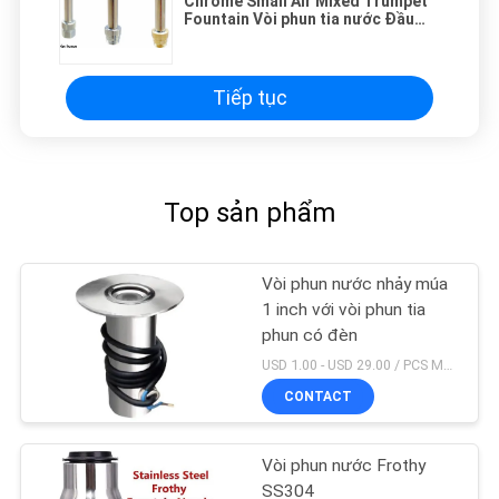
Chrome Small Air Mixed Trumpet
Fountain Vòi phun tia nước Đầu
phun vòi phun nước
Tiếp tục
Top sản phẩm
Vòi phun nước nhảy múa
1 inch với vòi phun tia
phun có đèn
USD 1.00 - USD 29.00 / PCS MOQ:1 chiếc
CONTACT
Vòi phun nước Frothy
SS304