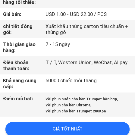
hàng tối thiểu:
THAM
QUAN
Giá bán:
USD 1.00 - USD 22.00 / PCS
NHÀ
chi tiết đóng
Xuất khẩu thùng carton tiêu chuẩn +
gói:
thùng gỗ
MÁY
Thời gian giao
7 - 15 ngày
hàng:
KIỂM
Điều khoản
T / T, Western Union, WeChat, Alipay
SOÁT
thanh toán:
CHẤT
Khả năng cung
50000 chiếc mỗi tháng
LƯỢNG
cấp:
Điểm nổi bật:
,
Vòi phun nước cho kèn Trumpet hỗn hợp
LIÊN
,
Vòi phun cho kèn Chrome
Vòi phun cho kèn Trumpet 280Kpa
HỆ
CHÚNG
GIÁ TỐT NHẤT