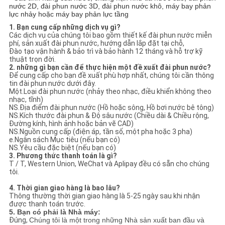
nước 2D, đài phun nước 3D, đài phun nước khô, máy bay phản
lực nhảy hoặc máy bay phản lực tầng
1. Bạn cung cấp những dịch vụ gì?
Các dịch vụ của chúng tôi bao gồm thiết kế đài phun nước miễn
phí, sản xuất đài phun nước, hướng dẫn lắp đặt tại chỗ,
Đào tạo vận hành & bảo trì và bảo hành 12 tháng và hỗ trợ kỹ
thuật trọn đời.
2. những gì bạn cần để thực hiện một đề xuất đài phun nước?
Để cung cấp cho bạn đề xuất phù hợp nhất, chúng tôi cần thông
tin đài phun nước dưới đây.
Một.Loại đài phun nước (nhảy theo nhạc, điều khiển không theo
nhạc, tĩnh)
NS.Địa điểm đài phun nước (Hồ hoặc sông, Hồ bơi nước bê tông)
NS.Kích thước đài phun & Độ sâu nước (Chiều dài & Chiều rộng,
Đường kính, hình ảnh hoặc bản vẽ CAD)
NS.Nguồn cung cấp (điện áp, tần số, một pha hoặc 3 pha)
e.Ngân sách Mục tiêu (nếu bạn có)
NS.Yêu cầu đặc biệt (nếu bạn có)
3. Phương thức thanh toán là gì?
T / T, Western Union, WeChat và Aplipay đều có sẵn cho chúng
tôi.
4. Thời gian giao hàng là bao lâu?
Thông thường thời gian giao hàng là 5-25 ngày sau khi nhận
được thanh toán trước.
5. Bạn có phải là Nhà máy:
Đúng,
Chúng tôi là một trong những Nhà sản xuất ban đầu và