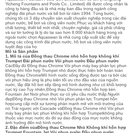
PRIVACY
Yicheng Fountains and Pools Co., Limited) đã được công nhận là
công ty hàng đầu và là nhà máy ban đầu trong ngành công
POLICY
nghiệp đài phun nước và bể bơi từ năm 1994. Từng bước,
chúng tôi có 3 dây chuyền sản xuất chuyên nghiệp trong các đài
phun nước, bể bơi và công viên nước.Phục vụ khách hàng với
chất lượng, thiết kế mới nhất, chuyên nghiệp, giá cả phải chăng
và sự tin tưởng là lý do tại sao hơn 8.000 khách hàng trong và
ngoài nước chọn Aquaswan là nhà cung cấp xuất sắc để xây
dựng các công trình đài phun nước, hồ bơi và công viên nước
tuyệt đẹp của họ.
Mô tả Sản phẩm
1. Mô tả của
Đồng thau Chrome nhỏ hỗn hợp không khí
Trumpet Đài phun nước Vòi phun nước Đầu phun nước
Các
Đầy đủ
Đồng thau Chrome
Vòi phun máy bay phản lực phun
không khí hỗn hợp Trumpet nhỏ
được thực hiện bởi hoàn toàn
Đồng thau Chrome
Mô hình nước sống động được tạo ra bởi các
vòi phun hiệu ứng là phụ kiện tối ưu cho đầu vào của nguồn
nước, lắp đặt hồ bơi xếp tầng.mô hình dường như có khối lượng
cực kỳ cao.Tuy nhiên,
Đồng thau Chrome nhỏ hỗn hợp kèn
Fountain Jet N
vòi phun thực sự có yêu cầu nước thấp.Người
đẹp
Đồng thau Chrome nhỏ
Vòi phun phản lực Trumpet hỗn
hợp
cung cấp một sự tương phản mạnh mẽ với môi trường của
nó.Trái ngược với Cascade và
Đồng thau Chrome nhỏ
Vòi phun
máy bay phản lực phun không khí hỗn hợp Trumpet
không phụ
thuộc vào mực nước do đó sự dao động của mực nước không
ảnh hưởng đến mô hình nước.
2. Đặc điểm của
Đồng thau Chrome
Nhỏ
Không khí hỗn hợp
Trumpet Fountain Jet Vòi phun nước Đầu phun nước