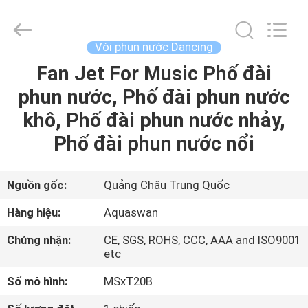
2020
-
2026
aquaswan
water
Vòi phun nước Dancing
co,.ltd.
All
Rights
Fan Jet For Music Phố đài
TRANG
Reserved.
phun nước, Phố đài phun nước
CHỦ
khô, Phố đài phun nước nhảy,
CÁC
Phố đài phun nước nổi
SẢN
PHẨM
Nguồn gốc:
Quảng Châu Trung Quốc
Hàng hiệu:
Aquaswan
VỀ
Chứng nhận:
CE, SGS, ROHS, CCC, AAA and ISO9001
CHÚNG
etc
TÔI
Số mô hình:
MSxT20B