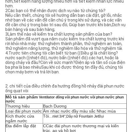
hơn,tiết kiệm năng lượng nhiều hơn và tiết kiệm nhân lực nhiều
hơn.
2Các bạn có thể nhận được dịch vụ nào từ chúng tôi?
Nếu cần thiết, chúng tôi sẽ hướng dẫn bạn cài đặt, gỡ lỗi, nhắc
nhở bạn về các vấn đề cần chú ý trong khi sử dụng, và các vấn
đề cần chú ý trong bảo trì sau đó; Giúp bạn trước khi bán,Dịch vụ
bán hàng và sau bán hàng;
3Làm thế nào về kiểm tra chất lượng sản phẩm của bạn?
Sản phẩm đã vượt qua năm cuộc kiểm tra chất lượng trước khi
rời khỏi nhà máy: thử nghiệm thành phần, thử nghiệm an toàn,
thử nghiệm năng lượng, thử nghiệm lão hóa và thử nghiệm tải.
4.Trước tiên chúng tôi cần biết từ bạn ((Điều gì là chất lỏng?
nước sạch ((nhiệt độ), nước bẩn ((nhiệt độ).các hạt, hoặc là
dòng chảy và đầu?Còn về sức mạnh?Điện áp và tần số của điện
ba pha là bao nhiêuSau khi có được thông tin đầy đủ, chúng tôi
chọn máy bơm và trả lời bạn.
2. chi tiết của điều chỉnh đa hướng đồng hồ nhảy đài phun nước
ống quạt vòi
Mô tả sản phẩm
Ventilator đồng vòi phun nước vòi phun nước phun
nước
Thương hiệu
Bạch Dương
Loại đài phun nước
Âm nhạc nước đầy màu sắc Nhạc múa
Kích thước cửa
Tôi...
nlet 3/4",
Dây nữ Fountain Jet
Bụi
ngắm nước
Địa điểm lắp đặt
C
Các đài phun nước thương mại và kiến
trúc, ao và hồ bơi