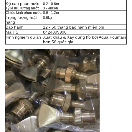
Độ cao phun nước
0.2 - 0.6m
Tỷ lệ lưu lượng nước
3 - 4m3/h
Chiều kính phun nước
0.6 - 1.2m
Trọng lượng mặt
0.6kg
hàng
Bảo hành
12 - 60 tháng bảo hành miễn phí
Mã HS
8424899990
Kinh nghiệm dự án
Xuất khẩu & Xây dựng hồ bơi Aqua Fountain
hơn 56 quốc gia