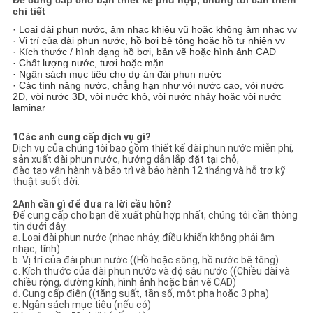
chi tiết
· Loại đài phun nước, âm nhạc khiêu vũ hoặc không âm nhạc vv
· Vị trí của đài phun nước, hồ bơi bê tông hoặc hồ tự nhiên vv
· Kích thước / hình dạng hồ bơi, bản vẽ hoặc hình ảnh CAD
· Chất lượng nước, tươi hoặc mặn
· Ngân sách mục tiêu cho dự án đài phun nước
· Các tính năng nước, chẳng hạn như vòi nước cao, vòi nước
2D, vòi nước 3D, vòi nước khô, vòi nước nhảy hoặc vòi nước
laminar
1Các anh cung cấp dịch vụ gì?
Dịch vụ của chúng tôi bao gồm thiết kế đài phun nước miễn phí,
sản xuất đài phun nước, hướng dẫn lắp đặt tại chỗ,
đào tạo vận hành và bảo trì và bảo hành 12 tháng và hỗ trợ kỹ
thuật suốt đời.
2Anh cần gì để đưa ra lời cầu hôn?
Để cung cấp cho bạn đề xuất phù hợp nhất, chúng tôi cần thông
tin dưới đây.
a. Loại đài phun nước (nhạc nhảy, điều khiển không phải âm
nhạc, tĩnh)
b. Vị trí của đài phun nước ((Hồ hoặc sông, hồ nước bê tông)
c. Kích thước của đài phun nước và độ sâu nước ((Chiều dài và
chiều rộng, đường kính, hình ảnh hoặc bản vẽ CAD)
d. Cung cấp điện ((tăng suất, tần số, một pha hoặc 3 pha)
e. Ngân sách mục tiêu (nếu có)