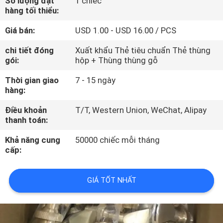
Số lượng đặt
1 chiếc
THAM
hàng tối thiểu:
QUAN
Giá bán:
USD 1.00 - USD 16.00 / PCS
NHÀ
chi tiết đóng
Xuất khẩu Thẻ tiêu chuẩn Thẻ thùng
MÁY
gói:
hộp + Thùng thùng gỗ
Thời gian giao
7 - 15 ngày
KIỂM
hàng:
SOÁT
Điều khoản
T/T, Western Union, WeChat, Alipay
thanh toán:
CHẤT
LƯỢNG
Khả năng cung
50000 chiếc mỗi tháng
cấp:
LIÊN
GIÁ TỐT NHẤT
HỆ
CHÚNG