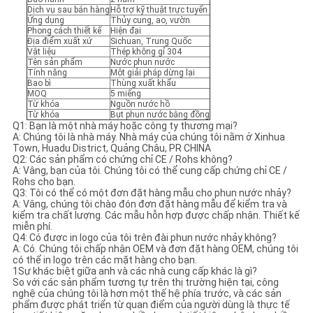
Dịch vụ sau bán hàng
Hỗ trợ kỹ thuật trực tuyến
Ứng dụng
Thủy cung, ao, vườn
Phong cách thiết kế
Hiện đại
Địa điểm xuất xứ
Sichuan, Trung Quốc
Vật liệu
Thép không gỉ 304
Tên sản phẩm
Nước phun nước
Tính năng
Một giải pháp dừng lại
Bao bì
Thùng xuất khẩu
MOQ
5 miếng
Từ khóa
Nguồn nước hồ
Từ khóa
Bụt phun nước bằng đồng
Q1: Bạn là một nhà máy hoặc công ty thương mại?
A: Chúng tôi là nhà máy. Nhà máy của chúng tôi nằm ở Xinhua
Town, Huadu District, Quảng Châu, PR CHINA
Q2: Các sản phẩm có chứng chỉ CE / Rohs không?
A: Vâng, bạn của tôi. Chúng tôi có thể cung cấp chứng chỉ CE /
Rohs cho bạn.
Q3: Tôi có thể có một đơn đặt hàng mẫu cho phun nước nhảy?
A: Vâng, chúng tôi chào đón đơn đặt hàng mẫu để kiểm tra và
kiểm tra chất lượng. Các mẫu hỗn hợp được chấp nhận. Thiết kế
miễn phí.
Q4: Có được in logo của tôi trên đài phun nước nhảy không?
A: Có. Chúng tôi chấp nhận OEM và đơn đặt hàng OEM, chúng tôi
có thể in logo trên các mặt hàng cho bạn.
1Sự khác biệt giữa anh và các nhà cung cấp khác là gì?
So với các sản phẩm tương tự trên thị trường hiện tại, công
nghệ của chúng tôi là hơn một thế hệ phía trước, và các sản
phẩm được phát triển từ quan điểm của người dùng là thực tế