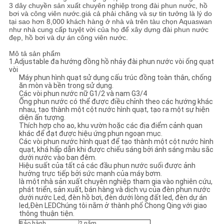
PRIVACY
3 dây chuyền sản xuất chuyên nghiệp trong đài phun nước, hồ
bơi và công viên nước.giá cả phải chăng và sự tin tưởng là lý do
POLICY
tại sao hơn 8,000 khách hàng ở nhà và trên tàu chọn Aquaswan
như nhà cung cấp tuyệt vời của họ để xây dựng đài phun nước
đẹp, hồ bơi và dự án công viên nước.
Mô tả sản phẩm
1.Adjustable đa hướng đồng hồ nhảy đài phun nước vòi ống quạt
vòi
Máy phun hình quạt sử dụng cấu trúc đồng toàn thân, chống
ăn mòn và bền trong sử dụng.
Các vòi phun nước nữ G1/2 và nam G3/4
Ống phun nước có thể được điều chỉnh theo các hướng khác
nhau, tạo thành một cột nước hình quạt, tạo ra một sự hiện
diện ấn tượng.
Thích hợp cho ao, khu vườn hoặc các địa điểm cảnh quan
khác để đạt được hiệu ứng phun ngoạn mục.
Các vòi phun nước hình quạt để tạo thành một cột nước hình
quạt, khá hấp dẫn khi được chiếu sáng bởi ánh sáng màu sắc
dưới nước vào ban đêm.
Hiệu suất của tất cả các đầu phun nước suối được ảnh
hưởng trực tiếp bởi sức mạnh của máy bơm.
là một nhà sản xuất chuyên nghiệp tham gia vào nghiên cứu,
phát triển, sản xuất, bán hàng và dịch vụ của đèn phun nước
dưới nước Led, đèn hồ bơi, đèn dưới lòng đất led, đèn dự án
led,Đèn LEDChúng tôi nằm ở thành phố Chong Qing với giao
thông thuận tiện.
Bảo hành
2 năm