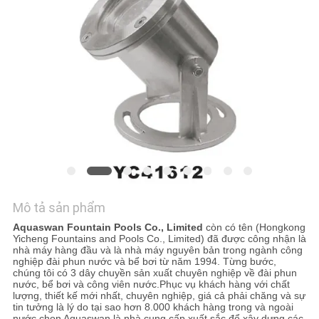
TÔI
YÊU
CẦU
BÁO
GIÁ
NEWS
Mô tả sản phẩm
SƠ
Aquaswan Fountain Pools Co., Limited
còn có tên (Hongkong
ĐỒ
Yicheng Fountains and Pools Co., Limited) đã được công nhận là
nhà máy hàng đầu và là nhà máy nguyên bản trong ngành công
TRANG
nghiệp đài phun nước và bể bơi từ năm 1994. Từng bước,
chúng tôi có 3 dây chuyền sản xuất chuyên nghiệp về đài phun
WEB
nước, bể bơi và công viên nước.Phục vụ khách hàng với chất
lượng, thiết kế mới nhất, chuyên nghiệp, giá cả phải chăng và sự
tin tưởng là lý do tại sao hơn 8.000 khách hàng trong và ngoài
nước chọn Aquaswan là nhà cung cấp xuất sắc để xây dựng các