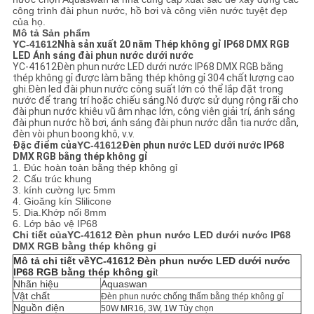
PRIVACY
công trình đài phun nước, hồ bơi và công viên nước tuyệt đẹp
của họ.
POLICY
Mô tả Sản phẩm
YC-41612
Nhà sản xuất 20 năm Thép không gỉ IP68 DMX RGB
LED Ánh sáng đài phun nước dưới nước
YC-41612
Đèn phun nước LED dưới nước IP68 DMX RGB bằng
thép không gỉ
được làm bằng thép không gỉ 304 chất lượng cao
ghi.
Đèn led đài phun nước công suất lớn có thể lắp đặt trong
nước để trang trí hoặc chiếu sáng.Nó được sử dụng rộng rãi cho
đài phun nước khiêu vũ âm nhạc lớn, công viên giải trí, ánh sáng
đài phun nước hồ bơi, ánh sáng đài phun nước dẫn tia nước dẫn,
đèn vòi phun boong khô, v.v.
Đặc điểm của
YC-41612
Đèn phun nước LED dưới nước IP68
DMX RGB bằng thép không gỉ
1. Đúc hoàn toàn bằng thép không gỉ
2. Cấu trúc khung
3. kính cường lực 5mm
4. Gioăng kín Slilicone
5. Dia.Khớp nối 8mm
6. Lớp bảo vệ IP68
Chi tiết của
YC-41612
Đèn phun nước LED dưới nước IP68
DMX RGB bằng thép không gỉ
Mô tả chi tiết về
YC-41612
Đèn phun nước LED dưới nước
IP68 RGB bằng thép không gỉ
t
Nhãn hiệu
Aquaswan
Vật chất
Đèn phun nước chống thấm bằng thép không gỉ
Nguồn điện
50W MR16, 3W, 1W Tùy chọn