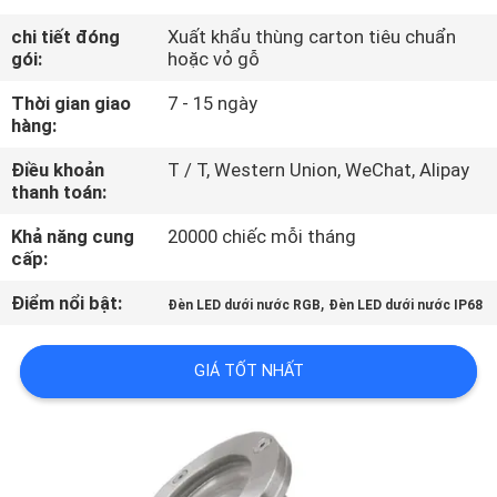
THAM
chi tiết đóng
Xuất khẩu thùng carton tiêu chuẩn
QUAN
gói:
hoặc vỏ gỗ
NHÀ
Thời gian giao
7 - 15 ngày
hàng:
MÁY
Điều khoản
T / T, Western Union, WeChat, Alipay
thanh toán:
KIỂM
SOÁT
Khả năng cung
20000 chiếc mỗi tháng
cấp:
CHẤT
Điểm nổi bật:
,
Đèn LED dưới nước RGB
Đèn LED dưới nước IP68
LƯỢNG
GIÁ TỐT NHẤT
LIÊN
HỆ
CHÚNG