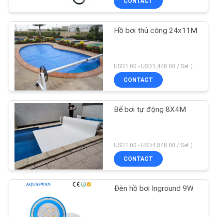
CONTACT
Hồ bơi thủ công 24x11M
USD1.00 - USD1,448.00 / Set (3 Cover With 3 Roller), Only Cover USD1.50 - USD3.50 / Square Meter MOQ:1 chiếc
CONTACT
Bể bơi tự động 8X4M
USD1.00 - USD4,848.00 / Set (Cover With Roller), Only Cover USD28.00 - USD40.00 / Square Meter MOQ:1 chiếc
CONTACT
Đèn hồ bơi Inground 9W