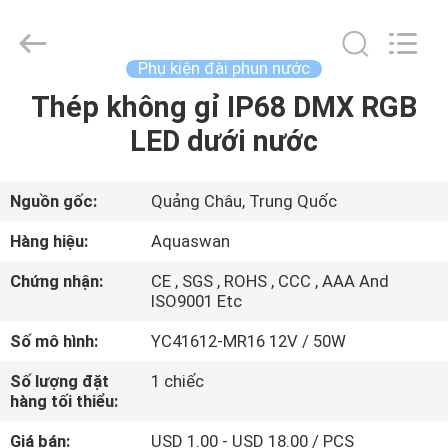
2020
-
2026
aquaswan
water
Phụ kiện đài phun nước
co,.ltd.
All
Rights
Thép không gỉ IP68 DMX RGB
TRANG
Reserved.
LED dưới nước
CHỦ
CÁC
Nguồn gốc:
Quảng Châu, Trung Quốc
SẢN
Hàng hiệu:
Aquaswan
PHẨM
Chứng nhận:
CE , SGS , ROHS , CCC , AAA And
ISO9001 Etc
VỀ
Số mô hình:
YC41612-MR16 12V / 50W
CHÚNG
Số lượng đặt
1 chiếc
TÔI
hàng tối thiểu:
Giá bán:
USD 1.00 - USD 18.00 / PCS