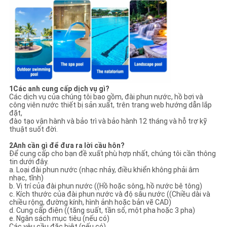
1Các anh cung cấp dịch vụ gì?
Các dịch vụ của chúng tôi bao gồm, đài phun nước, hồ bơi và
công viên nước thiết bị sản xuất, trên trang web hướng dẫn lắp
đặt,
đào tạo vận hành và bảo trì và bảo hành 12 tháng và hỗ trợ kỹ
thuật suốt đời.
2Anh cần gì để đưa ra lời cầu hôn?
Để cung cấp cho bạn đề xuất phù hợp nhất, chúng tôi cần thông
tin dưới đây.
a. Loại đài phun nước (nhạc nhảy, điều khiển không phải âm
nhạc, tĩnh)
b. Vị trí của đài phun nước ((Hồ hoặc sông, hồ nước bê tông)
c. Kích thước của đài phun nước và độ sâu nước ((Chiều dài và
chiều rộng, đường kính, hình ảnh hoặc bản vẽ CAD)
d. Cung cấp điện ((tăng suất, tần số, một pha hoặc 3 pha)
e. Ngân sách mục tiêu (nếu có)
Các yêu cầu đặc biệt (nếu có)