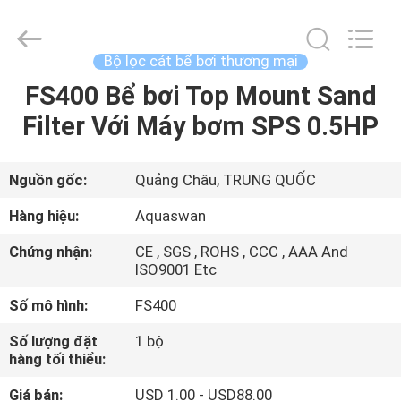
2020
-
2026
aquaswan
water
Bộ lọc cát bể bơi thương mại
co,.ltd.
All
Rights
FS400 Bể bơi Top Mount Sand
TRANG
Reserved.
Filter Với Máy bơm SPS 0.5HP
CHỦ
CÁC
Nguồn gốc:
Quảng Châu, TRUNG QUỐC
SẢN
Hàng hiệu:
Aquaswan
PHẨM
Chứng nhận:
CE , SGS , ROHS , CCC , AAA And
ISO9001 Etc
VỀ
Số mô hình:
FS400
CHÚNG
Số lượng đặt
1 bộ
TÔI
hàng tối thiểu:
Giá bán:
USD 1.00 - USD88.00