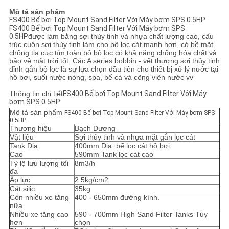
PRIVACY
Mô tả sản phẩm
FS400 Bể bơi Top Mount Sand Filter Với Máy bơm SPS 0.5HP
POLICY
FS400 Bể bơi Top Mount Sand Filter Với Máy bơm SPS
0.5HP
được làm bằng sợi thủy tinh và nhựa chất lượng cao, cấu
trúc cuộn sợi thủy tinh làm cho bộ lọc cát mạnh hơn, có bề mặt
chống tia cực tím,toàn bộ bộ lọc có khả năng chống hóa chất và
bảo vệ mặt trời tốt. Các A series bobbin - vết thương sợi thủy tinh
đỉnh gắn bộ lọc là sự lựa chọn đầu tiên cho thiết bị xử lý nước tại
hồ bơi, suối nước nóng, spa, bể cá và công viên nước vv
Thông tin chi tiết
FS400 Bể bơi Top Mount Sand Filter Với Máy
bơm SPS 0.5HP
Mô tả sản phẩm
FS400 Bể bơi Top Mount Sand Filter Với Máy bơm SPS
0.5HP
Thương hiệu
Bạch Dương
Vật liệu
Sợi thủy tinh và nhựa mặt gắn lọc cát
Tank Dia.
400mm Dia. bể lọc cát hồ bơi
Cao
590mm Tank lọc cát cao
Tỷ lệ lưu lượng tối
8m3/h
đa
Áp lực
2.5kg/cm2
Cát silic
35kg
Còn nhiều xe tăng
400 - 650mm đường kính.
nữa.
Nhiều xe tăng cao
590 - 700mm High Sand Filter Tanks Tùy
hơn
chọn