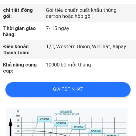
THAM
chi tiết đóng
Gói tiêu chuẩn xuất khẩu thùng
QUAN
gói:
carton hoặc hộp gỗ
NHÀ
Thời gian giao
7- 15 ngày
hàng:
MÁY
Điều khoản
T/T, Western Union, WeChat, Alipay
thanh toán:
KIỂM
SOÁT
Khả năng cung
10000 bộ mỗi tháng
cấp:
CHẤT
LƯỢNG
GIÁ TỐT NHẤT
LIÊN
HỆ
CHÚNG