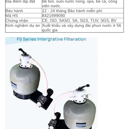
Địa điểm lắp đặt
Bể bơi, suối nước nóng, spa, bể cá, công
viên nước
Bảo hành
12 - 24 tháng Bảo hành miễn phí
Mã HS
8421999090
Chứng nhận
CE, ISO, SASO, SA, SGS, TUV, SGS, BV
Kinh nghiệm dự án
Xuất khẩu và xây dựng đài phun nước ở 56
quốc gia