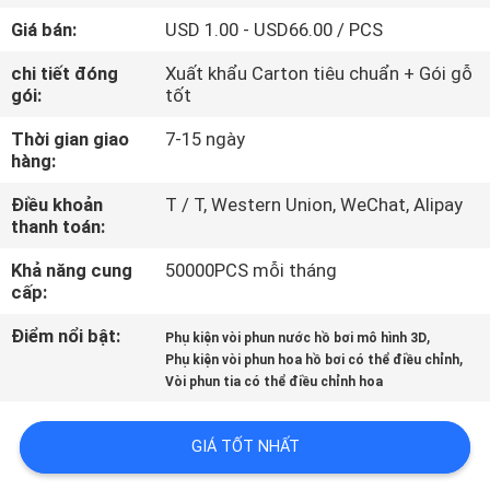
THAM
Giá bán:
USD 1.00 - USD66.00 / PCS
QUAN
chi tiết đóng
Xuất khẩu Carton tiêu chuẩn + Gói gỗ
NHÀ
gói:
tốt
MÁY
Thời gian giao
7-15 ngày
hàng:
KIỂM
Điều khoản
T / T, Western Union, WeChat, Alipay
thanh toán:
SOÁT
CHẤT
Khả năng cung
50000PCS mỗi tháng
cấp:
LƯỢNG
Điểm nổi bật:
,
Phụ kiện vòi phun nước hồ bơi mô hình 3D
,
Phụ kiện vòi phun hoa hồ bơi có thể điều chỉnh
LIÊN
Vòi phun tia có thể điều chỉnh hoa
HỆ
GIÁ TỐT NHẤT
CHÚNG