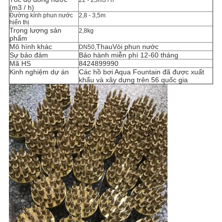
22 - 25m3 / h
(m3 / h)
Đường kính phun nước
2,8 - 3,5m
hiển thị
Trọng lượng sản
2,8kg
phẩm
Mô hình khác
Thau
Vòi phun nước
DN50,
Sự bảo đảm
Bảo hành miễn phí 12-60 tháng
Mã HS
8424899990
Kinh nghiệm dự án
Các hồ bơi Aqua Fountain đã được xuất
khẩu và xây dựng trên 56 quốc gia