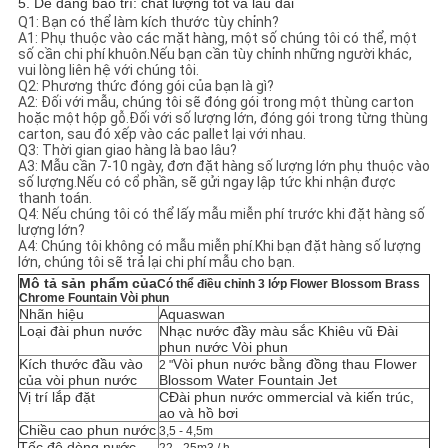
5. Dễ dàng bảo trì: chất lượng tốt và lâu dài
Q1: Bạn có thể làm kích thước tùy chỉnh?
A1: Phụ thuộc vào các mặt hàng, một số chúng tôi có thể, một
số cần chi phí khuôn.Nếu bạn cần tùy chỉnh những người khác,
vui lòng liên hệ với chúng tôi.
Q2: Phương thức đóng gói của bạn là gì?
A2: Đối với mẫu, chúng tôi sẽ đóng gói trong một thùng carton
hoặc một hộp gỗ.Đối với số lượng lớn, đóng gói trong từng thùng
carton, sau đó xếp vào các pallet lại với nhau.
Q3: Thời gian giao hàng là bao lâu?
A3: Mẫu cần 7-10 ngày, đơn đặt hàng số lượng lớn phụ thuộc vào
số lượng.Nếu có cổ phần, sẽ gửi ngay lập tức khi nhận được
thanh toán.
Q4: Nếu chúng tôi có thể lấy mẫu miễn phí trước khi đặt hàng số
lượng lớn?
A4: Chúng tôi không có mẫu miễn phí.Khi bạn đặt hàng số lượng
lớn, chúng tôi sẽ trả lại chi phí mẫu cho bạn.
Mô tả sản phẩm của
Có thể điều chỉnh 3 lớp Flower Blossom Brass
Chrome Fountain Vòi phun
Nhãn hiệu
Aquaswan
Loại đài phun nước
Nhạc nước đầy màu sắc Khiêu vũ Đài
phun nước Vòi phun
Kích thước đầu vào
Vòi phun nước bằng đồng thau Flower
2 "
của vòi phun nước
Blossom Water Fountain Jet
Vị trí lắp đặt
C
Đài phun nước ommercial và kiến ​​trúc,
ao và hồ bơi
Chiều cao phun nước
3,5 - 4,5m
Tốc độ dòng nước