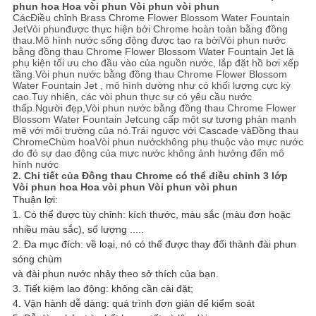
PRIVACY
phun hoa Hoa vòi phun Vòi phun vòi phun
Các
Điều chỉnh B
rass Chrome Flower Blossom Water Fountain
Jet
Vòi phun
được thực hiện bởi Chrome hoàn toàn bằng đồng
POLICY
thau.Mô hình nước sống động được tạo ra bởi
Vòi phun nước
bằng đồng thau Chrome Flower Blossom Water Fountain Jet
là
phụ kiện tối ưu cho đầu vào của nguồn nước, lắp đặt hồ bơi xếp
tầng.
Vòi phun nước bằng đồng thau Chrome Flower Blossom
Water Fountain Jet
, mô hình dường như có khối lượng cực kỳ
cao.Tuy nhiên, các vòi phun thực sự có yêu cầu nước
thấp.Người đẹp,
Vòi phun nước bằng đồng thau Chrome Flower
Blossom Water Fountain Jet
cung cấp một sự tương phản mạnh
mẽ với môi trường của nó.Trái ngược với Cascade và
Đồng thau
Chrome
Chùm hoa
Vòi phun nước
không phụ thuộc vào mực nước
do đó sự dao động của mực nước không ảnh hưởng đến mô
hình nước
2. Chi tiết của
Đồng thau Chrome có thể điều chỉnh 3 lớp
Vòi phun hoa Hoa vòi phun Vòi phun vòi phun
Thuận lợi:
1. Có thể được tùy chỉnh: kích thước, màu sắc (màu đơn hoặc
nhiều màu sắc), số lượng .....
2. Đa mục đích: về loại, nó có thể được thay đổi thành đài phun
sóng chùm
và đài phun nước nhảy theo sở thích của bạn.
3. Tiết kiệm lao động: không cần cài đặt;
4. Vận hành dễ dàng: quá trình đơn giản để kiểm soát