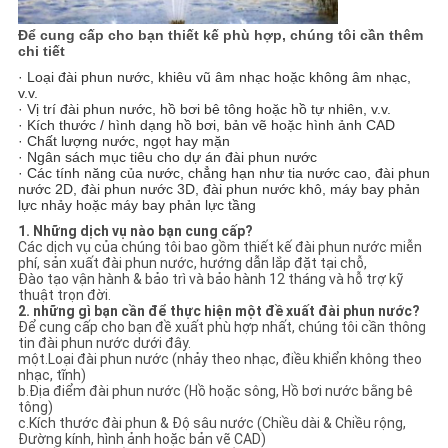
Để cung cấp cho bạn thiết kế phù hợp, chúng tôi cần thêm
chi tiết
· Loại đài phun nước, khiêu vũ âm nhạc hoặc không âm nhạc,
v.v.
· Vị trí đài phun nước, hồ bơi bê tông hoặc hồ tự nhiên, v.v.
· Kích thước / hình dạng hồ bơi, bản vẽ hoặc hình ảnh CAD
· Chất lượng nước, ngọt hay mặn
· Ngân sách mục tiêu cho dự án đài phun nước
· Các tính năng của nước, chẳng hạn như tia nước cao, đài phun
nước 2D, đài phun nước 3D, đài phun nước khô, máy bay phản
lực nhảy hoặc máy bay phản lực tầng
1. Những dịch vụ nào bạn cung cấp?
Các dịch vụ của chúng tôi bao gồm thiết kế đài phun nước miễn
phí, sản xuất đài phun nước, hướng dẫn lắp đặt tại chỗ,
Đào tạo vận hành & bảo trì và bảo hành 12 tháng và hỗ trợ kỹ
thuật trọn đời.
2. những gì bạn cần để thực hiện một đề xuất đài phun nước?
Để cung cấp cho bạn đề xuất phù hợp nhất, chúng tôi cần thông
tin đài phun nước dưới đây.
một.Loại đài phun nước (nhảy theo nhạc, điều khiển không theo
nhạc, tĩnh)
b.Địa điểm đài phun nước (Hồ hoặc sông, Hồ bơi nước bằng bê
tông)
c.Kích thước đài phun & Độ sâu nước (Chiều dài & Chiều rộng,
Đường kính, hình ảnh hoặc bản vẽ CAD)