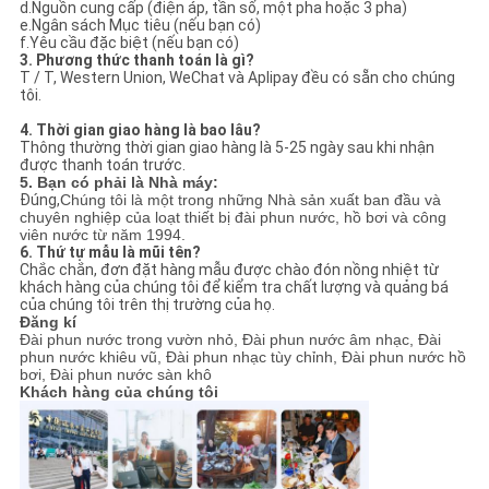
d.Nguồn cung cấp (điện áp, tần số, một pha hoặc 3 pha)
e.Ngân sách Mục tiêu (nếu bạn có)
f.Yêu cầu đặc biệt (nếu bạn có)
3. Phương thức thanh toán là gì?
T / T, Western Union, WeChat và Aplipay đều có sẵn cho chúng
tôi.
4. Thời gian giao hàng là bao lâu?
Thông thường thời gian giao hàng là 5-25 ngày sau khi nhận
được thanh toán trước.
5. Bạn có phải là Nhà máy:
Đúng,
Chúng tôi là một trong những Nhà sản xuất ban đầu và
chuyên nghiệp của loạt thiết bị đài phun nước, hồ bơi và công
viên nước từ năm 1994.
6. Thứ tự mẫu là mũi tên?
Chắc chắn, đơn đặt hàng mẫu được chào đón nồng nhiệt từ
khách hàng của chúng tôi để kiểm tra chất lượng và quảng bá
của chúng tôi trên thị trường của họ.
Đăng kí
Đài phun nước trong vườn nhỏ, Đài phun nước âm nhạc, Đài
phun nước khiêu vũ, Đài phun nhạc tùy chỉnh, Đài phun nước hồ
bơi, Đài phun nước sàn khô
Khách hàng của chúng tôi