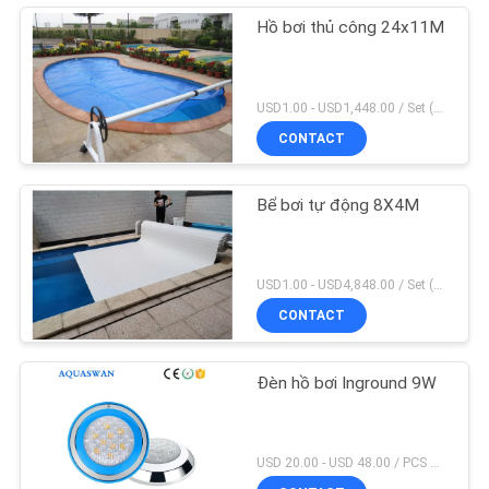
Hồ bơi thủ công 24x11M
USD1.00 - USD1,448.00 / Set (3 Cover With 3 Roller), Only Cover USD1.50 - USD3.50 / Square Meter MOQ:1 chiếc
CONTACT
Bể bơi tự động 8X4M
USD1.00 - USD4,848.00 / Set (Cover With Roller), Only Cover USD28.00 - USD40.00 / Square Meter MOQ:1 chiếc
CONTACT
Đèn hồ bơi Inground 9W
USD 20.00 - USD 48.00 / PCS MOQ:1 chiếc