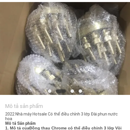
TÔI
YÊU
CẦU
BÁO
GIÁ
NEWS
SƠ
ĐỒ
TRANG
Mô tả sản phẩm
WEB
2022 Nhà máy Hotsale Có thể điều chỉnh 3 lớp Đài phun nước
hoa
Mô tả Sản phẩm
1. Mô tả của
Đồng thau Chrome có thể điều chỉnh 3 lớp Vòi