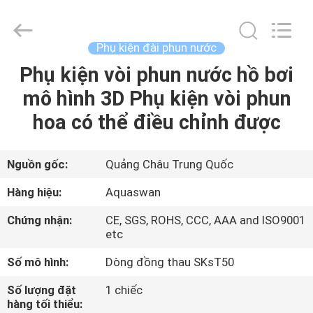
2020
-
2026
aquaswan
water
Phụ kiện đài phun nước
co,.ltd.
All
Rights
Phụ kiện vòi phun nước hồ bơi
TRANG
Reserved.
mô hình 3D Phụ kiện vòi phun
CHỦ
hoa có thể điều chỉnh được
CÁC
SẢN
Nguồn gốc:
Quảng Châu Trung Quốc
PHẨM
Hàng hiệu:
Aquaswan
Chứng nhận:
CE, SGS, ROHS, CCC, AAA and ISO9001
VỀ
etc
CHÚNG
Số mô hình:
Dòng đồng thau SKsT50
TÔI
Số lượng đặt
1 chiếc
hàng tối thiểu: