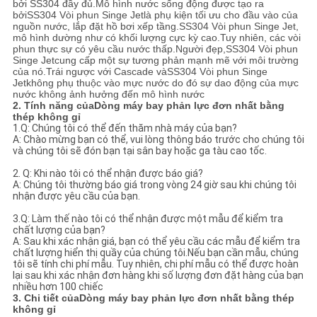
bởi SS304 đầy đủ.Mô hình nước sống động được tạo ra
PRIVACY
bởi
SS304 Vòi phun Singe Jet
là phụ kiện tối ưu cho đầu vào của
nguồn nước, lắp đặt hồ bơi xếp tầng.
SS304 Vòi phun Singe Jet
,
POLICY
mô hình dường như có khối lượng cực kỳ cao.Tuy nhiên, các vòi
phun thực sự có yêu cầu nước thấp.Người đẹp,
SS304 Vòi phun
Singe Jet
cung cấp một sự tương phản mạnh mẽ với môi trường
của nó.Trái ngược với Cascade và
SS304 Vòi phun Singe
Jet
không phụ thuộc vào mực nước do đó sự dao động của mực
nước không ảnh hưởng đến mô hình nước
2. Tính năng của
Dòng máy bay phản lực đơn nhất bằng
thép không gỉ
1.Q: Chúng tôi có thể đến thăm nhà máy của bạn?
A: Chào mừng bạn có thể, vui lòng thông báo trước cho chúng tôi
và chúng tôi sẽ đón bạn tại sân bay hoặc ga tàu cao tốc.
2. Q: Khi nào tôi có thể nhận được báo giá?
A: Chúng tôi thường báo giá trong vòng 24 giờ sau khi chúng tôi
nhận được yêu cầu của bạn.
3.Q: Làm thế nào tôi có thể nhận được một mẫu để kiểm tra
chất lượng của bạn?
A: Sau khi xác nhận giá, bạn có thể yêu cầu các mẫu để kiểm tra
chất lượng hiển thị quầy của chúng tôi.Nếu bạn cần mẫu, chúng
tôi sẽ tính chi phí mẫu. Tuy nhiên, chi phí mẫu có thể được hoàn
lại sau khi xác nhận đơn hàng khi số lượng đơn đặt hàng của bạn
nhiều hơn 100 chiếc
3. Chi tiết của
Dòng máy bay phản lực đơn nhất bằng thép
không gỉ