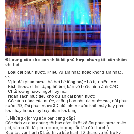
Để cung cấp cho bạn thiết kế phù hợp, chúng tôi cần thêm
chi tiết
· Loại đài phun nước, khiêu vũ âm nhạc hoặc không âm nhạc,
v.v.
· Vị trí đài phun nước, hồ bơi bê tông hoặc hồ tự nhiên, v.v.
· Kích thước / hình dạng hồ bơi, bản vẽ hoặc hình ảnh CAD
· Chất lượng nước, ngọt hay mặn
· Ngân sách mục tiêu cho dự án đài phun nước
· Các tính năng của nước, chẳng hạn như tia nước cao, đài phun
nước 2D, đài phun nước 3D, đài phun nước khô, máy bay phản
lực nhảy hoặc máy bay phản lực tầng
1. Những dịch vụ nào bạn cung cấp?
Các dịch vụ của chúng tôi bao gồm thiết kế đài phun nước miễn
phí, sản xuất đài phun nước, hướng dẫn lắp đặt tại chỗ,
Đào tạo vận hành & bảo trì và bảo hành 12 tháng và hỗ trợ kỹ