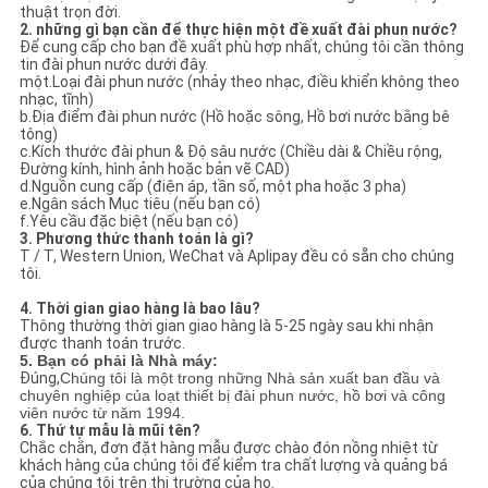
thuật trọn đời.
2. những gì bạn cần để thực hiện một đề xuất đài phun nước?
Để cung cấp cho bạn đề xuất phù hợp nhất, chúng tôi cần thông
tin đài phun nước dưới đây.
một.Loại đài phun nước (nhảy theo nhạc, điều khiển không theo
nhạc, tĩnh)
b.Địa điểm đài phun nước (Hồ hoặc sông, Hồ bơi nước bằng bê
tông)
c.Kích thước đài phun & Độ sâu nước (Chiều dài & Chiều rộng,
Đường kính, hình ảnh hoặc bản vẽ CAD)
d.Nguồn cung cấp (điện áp, tần số, một pha hoặc 3 pha)
e.Ngân sách Mục tiêu (nếu bạn có)
f.Yêu cầu đặc biệt (nếu bạn có)
3. Phương thức thanh toán là gì?
T / T, Western Union, WeChat và Aplipay đều có sẵn cho chúng
tôi.
4. Thời gian giao hàng là bao lâu?
Thông thường thời gian giao hàng là 5-25 ngày sau khi nhận
được thanh toán trước.
5. Bạn có phải là Nhà máy:
Đúng,
Chúng tôi là một trong những Nhà sản xuất ban đầu và
chuyên nghiệp của loạt thiết bị đài phun nước, hồ bơi và công
viên nước từ năm 1994.
6. Thứ tự mẫu là mũi tên?
Chắc chắn, đơn đặt hàng mẫu được chào đón nồng nhiệt từ
khách hàng của chúng tôi để kiểm tra chất lượng và quảng bá
của chúng tôi trên thị trường của họ.