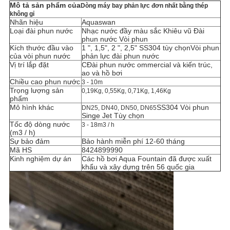
Mô tả sản phẩm của
Dòng máy bay phản lực đơn nhất bằng thép
không gỉ
Nhãn hiệu
Aquaswan
Loại đài phun nước
Nhạc nước đầy màu sắc Khiêu vũ Đài
phun nước Vòi phun
Kích thước đầu vào
1 ", 1,5", 2 ", 2,5"
SS304 tùy chọn
Vòi phun
của vòi phun nước
phản lực đài phun nước
Vị trí lắp đặt
C
Đài phun nước ommercial và kiến ​​trúc,
ao và hồ bơi
Chiều cao phun nước
3 - 10m
Trọng lượng sản
0,19Kg, 0,55Kg, 0,71Kg, 1,46Kg
phẩm
Mô hình khác
SS304 Vòi phun
DN25, DN40, DN50, DN65
Singe Jet Tùy chọn
Tốc độ dòng nước
3 - 18m3 / h
(m3 / h)
Sự bảo đảm
Bảo hành miễn phí 12-60 tháng
Mã HS
8424899990
Kinh nghiệm dự án
Các hồ bơi Aqua Fountain đã được xuất
khẩu và xây dựng trên 56 quốc gia