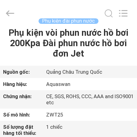
2020
-
2026
aquaswan
water
Phụ kiện đài phun nước
co,.ltd.
All
Rights
Phụ kiện vòi phun nước hồ bơi
TRANG
Reserved.
200Kpa Đài phun nước hồ bơi
CHỦ
đơn Jet
CÁC
SẢN
Nguồn gốc:
Quảng Châu Trung Quốc
PHẨM
Hàng hiệu:
Aquaswan
Chứng nhận:
CE, SGS, ROHS, CCC, AAA and ISO9001
VỀ
etc
CHÚNG
Số mô hình:
ZWT25
TÔI
Số lượng đặt
1 chiếc
hàng tối thiểu: