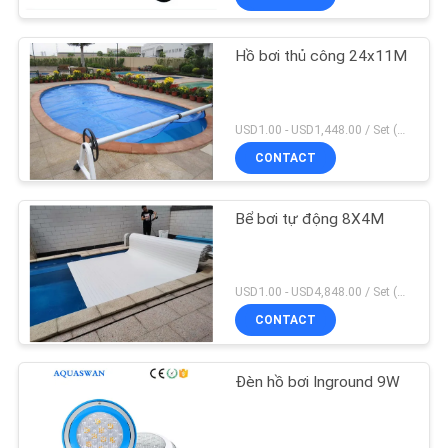
Hồ bơi thủ công 24x11M
USD1.00 - USD1,448.00 / Set (3 Cover With 3 Roller), Only Cover USD1.50 - USD3.50 / Square Meter MOQ:1 chiếc
CONTACT
Bể bơi tự động 8X4M
USD1.00 - USD4,848.00 / Set (Cover With Roller), Only Cover USD28.00 - USD40.00 / Square Meter MOQ:1 chiếc
CONTACT
Đèn hồ bơi Inground 9W