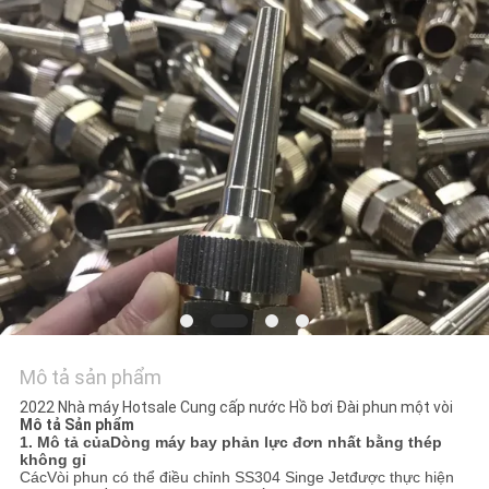
TÔI
YÊU
CẦU
BÁO
GIÁ
NEWS
SƠ
ĐỒ
Mô tả sản phẩm
TRANG
2022 Nhà máy Hotsale Cung cấp nước Hồ bơi Đài phun một vòi
Mô tả Sản phẩm
WEB
1. Mô tả của
Dòng máy bay phản lực đơn nhất bằng thép
không gỉ
Các
Vòi phun có thể điều chỉnh SS304 Singe Jet
được thực hiện