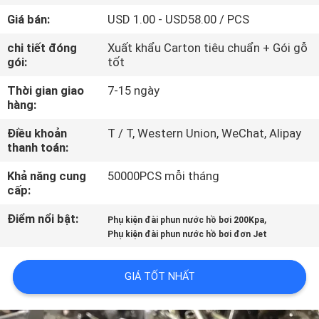
THAM
Giá bán:
USD 1.00 - USD58.00 / PCS
QUAN
chi tiết đóng
Xuất khẩu Carton tiêu chuẩn + Gói gỗ
NHÀ
gói:
tốt
MÁY
Thời gian giao
7-15 ngày
hàng:
KIỂM
Điều khoản
T / T, Western Union, WeChat, Alipay
thanh toán:
SOÁT
CHẤT
Khả năng cung
50000PCS mỗi tháng
cấp:
LƯỢNG
Điểm nổi bật:
,
Phụ kiện đài phun nước hồ bơi 200Kpa
Phụ kiện đài phun nước hồ bơi đơn Jet
LIÊN
HỆ
GIÁ TỐT NHẤT
CHÚNG