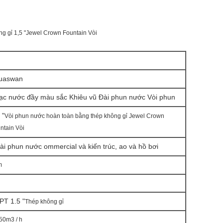
ng gỉ 1,5 "Jewel Crown Fountain Vòi
uaswan
ạc nước đầy màu sắc Khiêu vũ Đài phun nước Vòi phun
 "
Vòi phun nước hoàn toàn bằng thép không gỉ Jewel Crown
ntain Vòi
ài phun nước ommercial và kiến ​​trúc, ao và hồ bơi
m
PT 1.5 "
Thép không gỉ
50m3 / h