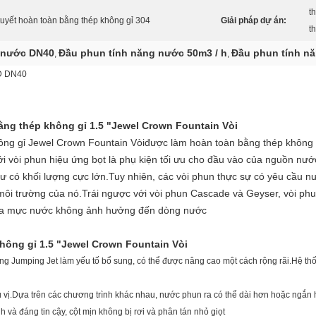
t
uyết hoàn toàn bằng thép không gỉ 304
Giải pháp dự án:
t
 nước DN40
Đầu phun tính năng nước 50m3 / h
Đầu phun tính n
,
,
3D DN40
ng thép không gỉ 1.5 "Jewel Crown Fountain Vòi
ông gỉ Jewel Crown Fountain Vòi
được làm hoàn toàn bằng thép không gỉ
i vòi phun hiệu ứng bọt là phụ kiện tối ưu cho đầu vào của nguồn nướ
ư có khối lượng cực lớn.Tuy nhiên, các vòi phun thực sự có yêu cầu
ôi trường của nó.Trái ngược với vòi phun Cascade và Geyser, vòi ph
ủa mực nước không ảnh hưởng đến dòng nước
hông gỉ 1.5 "Jewel Crown Fountain Vòi
g Jumping Jet làm yếu tố bổ sung, có thể được nâng cao một cách rộng rãi.Hệ thốn
ú vị.Dựa trên các chương trình khác nhau, nước phun ra có thể dài hơn hoặc ngắ
 và đáng tin cậy, cột mịn không bị rơi và phân tán nhỏ giọt