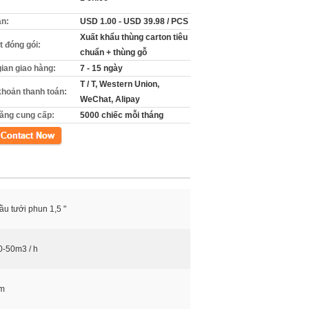
án:
USD 1.00 - USD 39.98 / PCS
Xuất khẩu thùng carton tiêu
ết đóng gói:
chuẩn + thùng gỗ
gian giao hàng:
7 - 15 ngày
T / T, Western Union,
khoản thanh toán:
WeChat, Alipay
ăng cung cấp:
5000 chiếc mỗi tháng
xúc
ầu tưới phun 1,5 "
0-50m3 / h
m