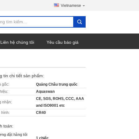
Vietnamese
Liên hệ chúng tôi
Yêu cầu báo giá
 tin chi tiết sản phẩm:
 gốc:
Quảng Châu trung quốc
hiệu:
Aquaswan
CE, SGS, ROHS, CCC, AAA
 nhận:
and ISO9001 etc
 hình:
CR40
h toán:
ợng đặt hàng tối
1 chiếc