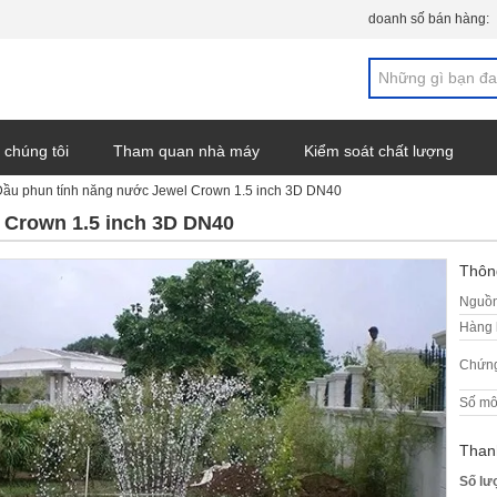
doanh số bán hàng:
 chúng tôi
Tham quan nhà máy
Kiểm soát chất lượng
Đầu phun tính năng nước Jewel Crown 1.5 inch 3D DN40
n tức
 Crown 1.5 inch 3D DN40
Thông
Nguồn
Hàng 
Chứng
Số mô
Than
Số lư