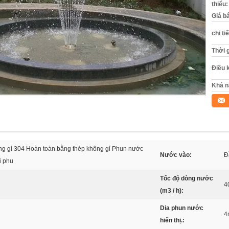
thiểu:
Giá b
chi ti
Thời 
Điều 
Khả n
Tiếp 
ng gỉ 304 Hoàn toàn bằng thép không gỉ Phun nước
Nước vào:
Đ
i phu
Tốc độ dòng nước
4
(m3 / h):
Dia phun nước
4
hiển thị.: