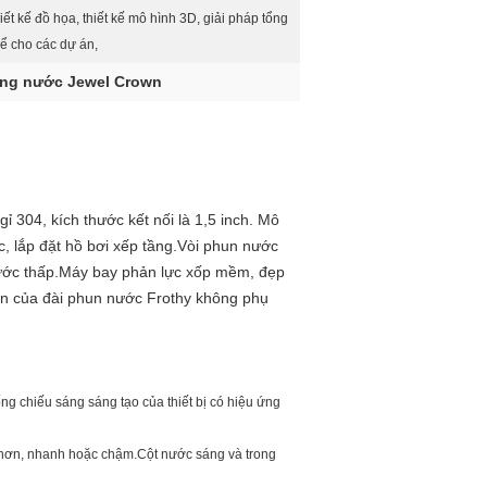
hiết kế đồ họa, thiết kế mô hình 3D, giải pháp tổng
hể cho các dự án,
ăng nước Jewel Crown
 304, kích thước kết nối là 1,5 inch. Mô
c, lắp đặt hồ bơi xếp tầng.Vòi phun nước
 nước thấp.Máy bay phản lực xốp mềm, đẹp
un của đài phun nước Frothy không phụ
g chiếu sáng sáng tạo của thiết bị có hiệu ứng
n hơn, nhanh hoặc chậm.Cột nước sáng và trong