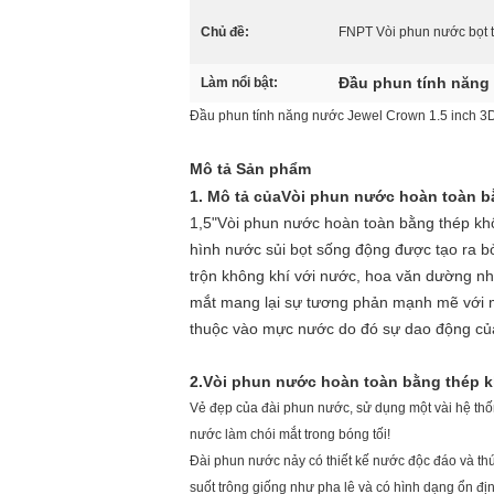
Chủ đề:
FNPT Vòi phun nước bọt t
Đầu phun tính năng
Làm nổi bật:
Đầu phun tính năng nước Jewel Crown 1.5 inch 
Mô tả Sản phẩm
1. Mô tả của
Vòi phun nước hoàn toàn bằ
1,5
"Vòi phun nước hoàn toàn bằng thép kh
hình nước sủi bọt sống động được tạo ra bở
trộn không khí với nước, hoa văn dường nh
mắt mang lại sự tương phản mạnh mẽ với m
thuộc vào mực nước do đó sự dao động c
2.
Vòi phun nước hoàn toàn bằng thép k
Vẻ đẹp của đài phun nước, sử dụng một vài hệ thốn
nước làm chói mắt trong bóng tối!
Đài phun nước nảy có thiết kế nước độc đáo và th
suốt trông giống như pha lê và có hình dạng ổn định