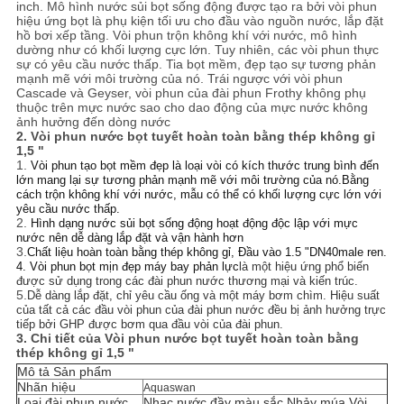
inch. Mô hình nước sủi bọt sống động được tạo ra bởi vòi phun
PRIVACY
hiệu ứng bọt là phụ kiện tối ưu cho đầu vào nguồn nước, lắp đặt
hồ bơi xếp tầng. Vòi phun trộn không khí với nước, mô hình
POLICY
dường như có khối lượng cực lớn. Tuy nhiên, các vòi phun thực
sự có yêu cầu nước thấp. Tia bọt mềm, đẹp tạo sự tương phản
mạnh mẽ với môi trường của nó. Trái ngược với vòi phun
Cascade và Geyser, vòi phun của đài phun Frothy không phụ
thuộc trên mực nước sao cho dao động của mực nước không
ảnh hưởng đến dòng nước
2.
Vòi phun nước bọt tuyết hoàn toàn bằng thép không gỉ
1,5 "
1.
Vòi phun tạo bọt mềm đẹp là loại vòi có kích thước trung bình đến
lớn mang lại sự tương phản mạnh mẽ với môi trường của nó.Bằng
cách trộn không khí với nước, mẫu có thể có khối lượng cực lớn với
yêu cầu nước thấp.
2.
Hình dạng nước sủi bọt sống động hoạt động độc lập với mực
nước nên dễ dàng lắp đặt và vận hành hơn
3.
Chất liệu hoàn toàn bằng thép không gỉ, Đầu vào 1.5 "DN40male ren.
4. Vòi phun bọt mịn đẹp
máy bay phản lực
là một hiệu ứng phổ biến
được sử dụng trong các đài phun nước thương mại và kiến ​​trúc.
5.
Dễ dàng lắp đặt, chỉ yêu cầu ống và một máy bơm chìm. Hiệu suất
của tất cả các đầu vòi phun của đài phun nước đều bị ảnh hưởng trực
tiếp bởi GHP được bơm qua đầu vòi của đài phun.
3. Chi tiết của
Vòi phun nước bọt tuyết hoàn toàn bằng
thép không gỉ 1,5 "
Mô tả Sản phẩm
Nhãn hiệu
Aquaswan
Loại đài phun nước
Nhạc nước đầy màu sắc Nhảy múa Vòi