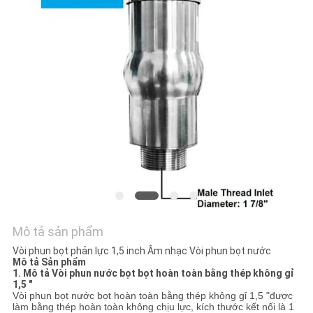
TÔI
YÊU
CẦU
BÁO
GIÁ
NEWS
SƠ
ĐỒ
Mô tả sản phẩm
TRANG
Vòi phun bọt phản lực 1,5 inch Âm nhạc Vòi phun bọt nước
Mô tả Sản phẩm
1. Mô tả Vòi phun nước bọt bọt hoàn toàn bằng thép không gỉ
WEB
1,5 "
Vòi phun bọt nước bọt hoàn toàn bằng thép không gỉ 1,5 "được
làm bằng thép hoàn toàn không chịu lực, kích thước kết nối là 1