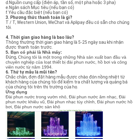
d.Nguồn cung cấp (điện áp, tần số, một pha hoặc 3 pha)
e.Ngân sách Mục tiêu (nếu bạn có)
f.Yêu cầu đặc biệt (nếu bạn có)
3. Phương thức thanh toán là gì?
T / T, Western Union, WeChat và Aplipay đều có sẵn cho chúng
tôi.
4. Thời gian giao hàng là bao lâu?
Thông thường thời gian giao hàng là 5-25 ngày sau khi nhận
được thanh toán trước.
5. Bạn có phải là Nhà máy:
Đúng,
Chúng tôi là một trong những Nhà sản xuất ban đầu và
chuyên nghiệp của loạt thiết bị đài phun nước, hồ bơi và công
viên nước từ năm 1994.
6. Thứ tự mẫu là mũi tên?
Chắc chắn, đơn đặt hàng mẫu được chào đón nồng nhiệt từ
khách hàng của chúng tôi để kiểm tra chất lượng và quảng bá
của chúng tôi trên thị trường của họ.
Ứng dụng
Đài phun nước trong vườn nhỏ, Đài phun nước âm nhạc, Đài
phun nước khiêu vũ, Đài phun nhạc tùy chỉnh, Đài phun nước hồ
bơi, Đài phun nước sàn khô