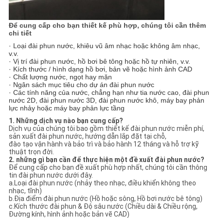
Để cung cấp cho bạn thiết kế phù hợp, chúng tôi cần thêm
chi tiết
· Loại đài phun nước, khiêu vũ âm nhạc hoặc không âm nhạc,
v.v.
· Vị trí đài phun nước, hồ bơi bê tông hoặc hồ tự nhiên, v.v.
· Kích thước / hình dạng hồ bơi, bản vẽ hoặc hình ảnh CAD
· Chất lượng nước, ngọt hay mặn
· Ngân sách mục tiêu cho dự án đài phun nước
· Các tính năng của nước, chẳng hạn như tia nước cao, đài phun
nước 2D, đài phun nước 3D, đài phun nước khô, máy bay phản
lực nhảy hoặc máy bay phản lực tầng
1. Những dịch vụ nào bạn cung cấp?
Dịch vụ của chúng tôi bao gồm thiết kế đài phun nước miễn phí,
sản xuất đài phun nước, hướng dẫn lắp đặt tại chỗ,
đào tạo vận hành và bảo trì và bảo hành 12 tháng và hỗ trợ kỹ
thuật trọn đời.
2. những gì bạn cần để thực hiện một đề xuất đài phun nước?
Để cung cấp cho bạn đề xuất phù hợp nhất, chúng tôi cần thông
tin đài phun nước dưới đây.
a.Loại đài phun nước (nhảy theo nhạc, điều khiển không theo
nhạc, tĩnh)
b.Địa điểm đài phun nước (Hồ hoặc sông, Hồ bơi nước bê tông)
c.Kích thước đài phun & Độ sâu nước (Chiều dài & Chiều rộng,
Đường kính, hình ảnh hoặc bản vẽ CAD)