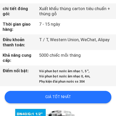
THAM
chi tiết đóng
Xuất khẩu thùng carton tiêu chuẩn +
QUAN
gói:
thùng gỗ
NHÀ
Thời gian giao
7 - 15 ngày
hàng:
MÁY
Điều khoản
T / T, Western Union, WeChat, Alipay
thanh toán:
KIỂM
SOÁT
Khả năng cung
5000 chiếc mỗi tháng
cấp:
CHẤT
Điểm nổi bật:
,
,
Vòi phun bọt nước âm nhạc 1
5 "
LƯỢNG
,
,
Vòi phun bọt nước âm nhạc 0
4m
Phụ kiện đài phun nước ss 304
LIÊN
GIÁ TỐT NHẤT
HỆ
CHÚNG