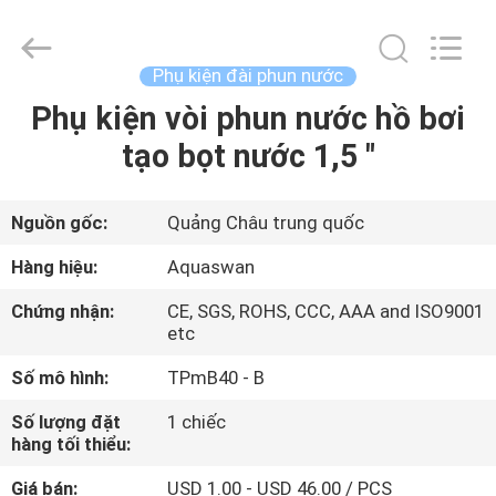
2020
-
2026
aquaswan
water
Phụ kiện đài phun nước
co,.ltd.
All
Rights
Phụ kiện vòi phun nước hồ bơi
TRANG
Reserved.
tạo bọt nước 1,5 "
CHỦ
CÁC
Nguồn gốc:
Quảng Châu trung quốc
SẢN
Hàng hiệu:
Aquaswan
PHẨM
Chứng nhận:
CE, SGS, ROHS, CCC, AAA and ISO9001
etc
VỀ
Số mô hình:
TPmB40 - B
CHÚNG
Số lượng đặt
1 chiếc
TÔI
hàng tối thiểu:
Giá bán:
USD 1.00 - USD 46.00 / PCS