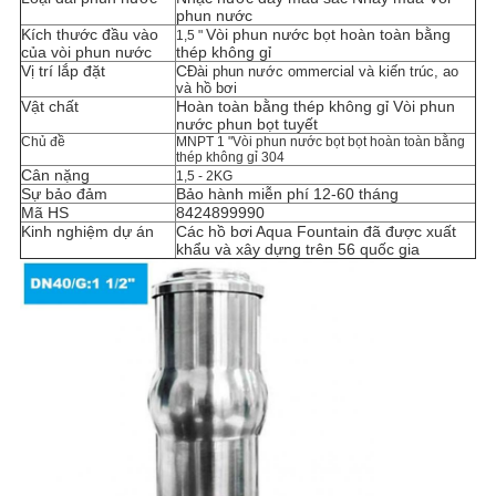
phun nước
Kích thước đầu vào
Vòi phun nước bọt hoàn toàn bằng
1,5 "
của vòi phun nước
thép không gỉ
Vị trí lắp đặt
C
Đài phun nước ommercial và kiến ​​trúc, ao
và hồ bơi
Vật chất
Hoàn toàn bằng thép không gỉ
Vòi phun
nước phun bọt tuyết
Chủ đề
MNPT 1 "Vòi phun nước bọt bọt hoàn toàn bằng
thép không gỉ 304
Cân nặng
1,5 - 2KG
Sự bảo đảm
Bảo hành miễn phí 12-60 tháng
Mã HS
8424899990
Kinh nghiệm dự án
Các hồ bơi Aqua Fountain đã được xuất
khẩu và xây dựng trên 56 quốc gia