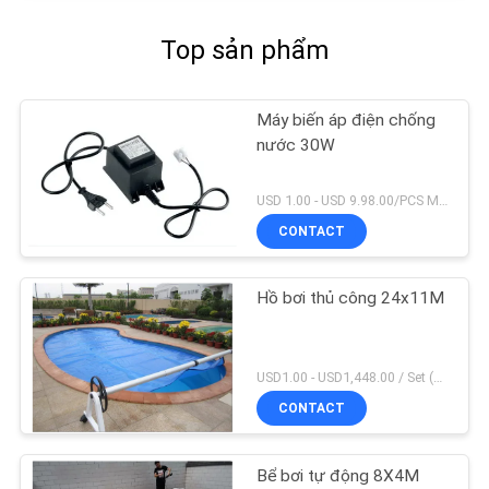
Top sản phẩm
Máy biến áp điện chống
nước 30W
USD 1.00 - USD 9.98.00/PCS MOQ:1 chiếc
CONTACT
Hồ bơi thủ công 24x11M
USD1.00 - USD1,448.00 / Set (3 Cover With 3 Roller), Only Cover USD1.50 - USD3.50 / Square Meter MOQ:1 chiếc
CONTACT
Bể bơi tự động 8X4M