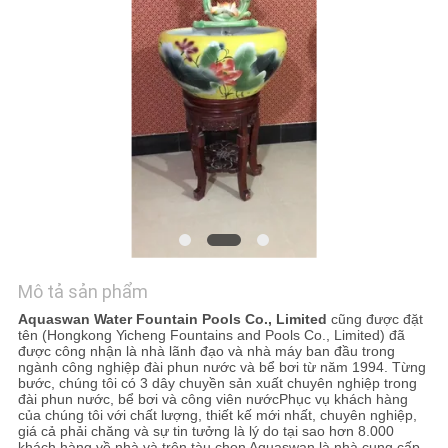
TÔI
YÊU
CẦU
BÁO
GIÁ
NEWS
Mô tả sản phẩm
SƠ
Aquaswan Water Fountain Pools Co., Limited
cũng được đặt
ĐỒ
tên (Hongkong Yicheng Fountains and Pools Co., Limited) đã
được công nhận là nhà lãnh đạo và nhà máy ban đầu trong
TRANG
ngành công nghiệp đài phun nước và bể bơi từ năm 1994. Từng
bước, chúng tôi có 3 dây chuyền sản xuất chuyên nghiệp trong
WEB
đài phun nước, bể bơi và công viên nướcPhục vụ khách hàng
của chúng tôi với chất lượng, thiết kế mới nhất, chuyên nghiệp,
giá cả phải chăng và sự tin tưởng là lý do tại sao hơn 8.000
khách hàng về nhà và trên tàu chọn Aquaswan là nhà cung cấp