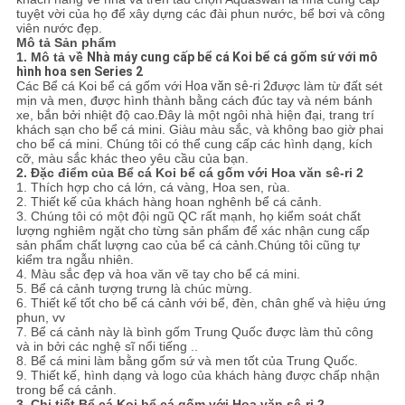
PRIVACY
tuyệt vời của họ để xây dựng các đài phun nước, bể bơi và công
viên nước đẹp.
POLICY
Mô tả Sản phẩm
1. Mô tả về
Nhà máy cung cấp bể cá Koi bể cá gốm sứ với mô
hình hoa sen Series 2
Các
Bể cá Koi bể cá gốm với
Hoa văn sê-ri 2
được làm từ đất sét
mịn và men, được hình thành bằng cách đúc tay và ném bánh
xe, bắn bởi nhiệt độ cao.Đây là một ngôi nhà hiện đại, trang trí
khách sạn cho bể cá mini. Giàu màu sắc, và không bao giờ phai
cho bể cá mini. Chúng tôi có thể cung cấp các hình dạng, kích
cỡ, màu sắc khác theo yêu cầu của bạn.
2. Đặc điểm của
Bể cá Koi bể cá gốm với
Hoa văn sê-ri 2
1. Thích hợp cho cá lớn, cá vàng, Hoa sen, rùa.
2. Thiết kế của khách hàng hoan nghênh bể cá cảnh.
3. Chúng tôi có một đội ngũ QC rất mạnh, họ kiểm soát chất
lượng nghiêm ngặt cho từng sản phẩm để xác nhận cung cấp
sản phẩm chất lượng cao của bể cá cảnh.Chúng tôi cũng tự
kiểm tra ngẫu nhiên.
4. Màu sắc đẹp và hoa văn vẽ tay cho bể cá mini.
5. Bể cá cảnh tượng trưng là chúc mừng.
6. Thiết kế tốt cho bể cá cảnh với bể, đèn, chân ghế và hiệu ứng
phun, vv
7. Bể cá cảnh này là bình gốm Trung Quốc được làm thủ công
và in bởi các nghệ sĩ nổi tiếng ..
8. Bể cá mini làm bằng gốm sứ và men tốt của Trung Quốc.
9. Thiết kế, hình dạng và logo của khách hàng được chấp nhận
trong bể cá cảnh.
3. Chi tiết
Bể cá Koi bể cá gốm với
Hoa văn sê-ri 2