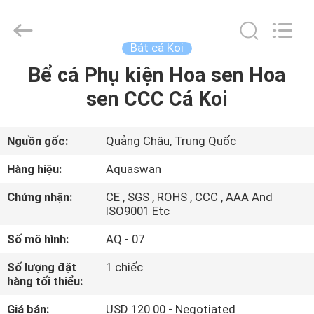
2020
-
2026
aquaswan
water
Bát cá Koi
co,.ltd.
All
Rights
Bể cá Phụ kiện Hoa sen Hoa
TRANG
Reserved.
sen CCC Cá Koi
CHỦ
CÁC
Nguồn gốc:
Quảng Châu, Trung Quốc
SẢN
Hàng hiệu:
Aquaswan
PHẨM
Chứng nhận:
CE , SGS , ROHS , CCC , AAA And
ISO9001 Etc
VỀ
Số mô hình:
AQ - 07
CHÚNG
Số lượng đặt
1 chiếc
TÔI
hàng tối thiểu:
Giá bán:
USD 120.00 - Negotiated