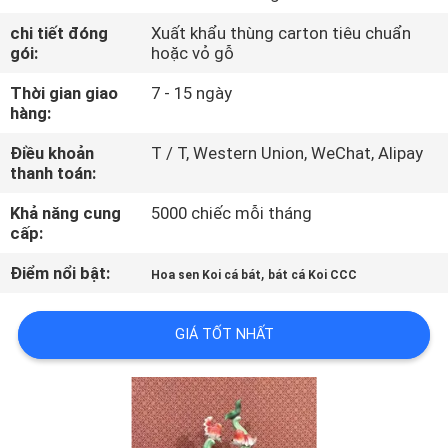
THAM
chi tiết đóng
Xuất khẩu thùng carton tiêu chuẩn
QUAN
gói:
hoặc vỏ gỗ
NHÀ
Thời gian giao
7 - 15 ngày
hàng:
MÁY
Điều khoản
T / T, Western Union, WeChat, Alipay
thanh toán:
KIỂM
SOÁT
Khả năng cung
5000 chiếc mỗi tháng
cấp:
CHẤT
Điểm nổi bật:
,
Hoa sen Koi cá bát
bát cá Koi CCC
LƯỢNG
GIÁ TỐT NHẤT
LIÊN
HỆ
CHÚNG