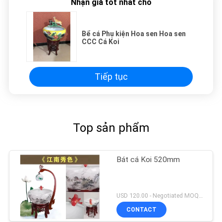
Nhận giá tốt nhất cho
Bể cá Phụ kiện Hoa sen Hoa sen
CCC Cá Koi
Tiếp tục
Top sản phẩm
Bát cá Koi 520mm
USD 120.00 - Negotiated MOQ:1 chiếc
CONTACT