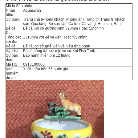
Mô tả Sản phẩm
Nhãn
Aquaswan
hiệu
Sử dụng
Trang chủ (Phòng khách, Phòng ăn) Trang trí, Trang trí khách
sạn, Quà tặng, Bộ sưu tập, Cá lớn, Cá vàng, Hoa sen, Rùa
Bể cá
Bể cá Koi có đường kính 520mm Hoặc tùy chỉnh
Dia.
Tổng cao
1310mm với đế và đèn
Hoặc tùy chỉnh
với đèn
Kể cả
Bể cá, cơ sở ghế, đèn và hiệu ứng phun
Vật chất
Bể cá bằng đất sét mịn và sứ Koi Fish Tank
Sự bảo
Bảo hành miễn phí 12 tháng
đảm
Mã HS
6913100000
Kinh
Xuất khẩu trên 56 quốc gia
nghiệm
dự án