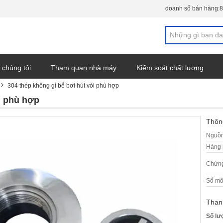
doanh số bán hàng:
8
 chúng tôi
Tham quan nhà máy
Kiểm soát chất lượng
304 thép không gỉ bể bơi hút vòi phù hợp
n tức
i phù hợp
Thông
Nguồn
Hàng 
Chứng
Số mô
Than
Số lư