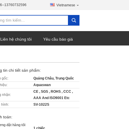
6--13760732596
Vietnamese
Liên hệ chúng tôi
Yêu cầu báo giá
 tin chi tiết sản phẩm:
 gốc:
Quảng Châu, Trung Quốc
hiệu:
Aquaswan
CE , SGS , ROHS , CCC ,
 nhận:
AAA And ISO9001 Etc
 hình:
SV-1022S
h toán:
ợng đặt hàng tối
1 chiếc