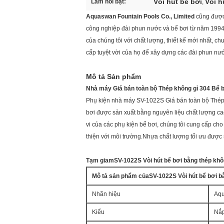
Vòi hút bể bơi
Vòi h
Làm nổi bật:
,
Aquaswan Fountain Pools Co., Limited
cũng được
công nghiệp đài phun nước và bể bơi từ năm 1994
của chúng tôi với chất lượng, thiết kế mới nhất, c
cấp tuyệt vời của họ để xây dựng các đài phun nư
Mô tả Sản phẩm
Nhà máy Giá bán toàn bộ Thép không gỉ 304 Bể b
Phụ kiện nhà máy SV-1022S Giá bán toàn bộ Thép k
bơi được sản xuất bằng nguyên liệu chất lượng ca
vi của các phụ kiện bể bơi, chúng tôi cung cấp c
thiện với môi trường.Nhựa chất lượng tối ưu được
Tạm giam
SV-1022S
Vòi hút bể bơi bằng thép khô
Mô tả sản phẩm của
SV-1022S
Vòi hút bể bơi b
Nhãn hiệu
Aq
Kiểu
Nắp