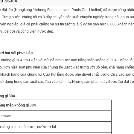
út SS304
 đặt tên (Hongkong Yicheng Fountains and Pools Co., Limited) đã được công nhậ
. Từng bước, chúng tôi có 3 dây chuyền sản xuất chuyên nghiệp trong đài phun n
huyên nghiệp, giá cả phải chăng và sự tin tưởng là lý do tại sao hơn 8.000 khách 
ớc, bể bơi và công viên nước đẹp.
ơi hút vòi phun Lắp
hông gỉ 304 Phụ kiện vòi hút bể bơi được làm bằng thép không gỉ 304.Chúng tôi
o.Hơn nữa, loạt phụ kiện của chúng tôi được đặc trưng với độ bền, khả năng chốn
ho khách hàng của chúng tôi Cửa hút tầng được phê duyệt chất lượng.Cửa vào sàn 
 sử dụng trong sản xuất các đầu vào sàn này.Những sản phẩm này được lắp đặt tr
ng gỉ 304
ằng thép không gỉ 304
uaswan
 cống chính, hồ nước, nước trở lại