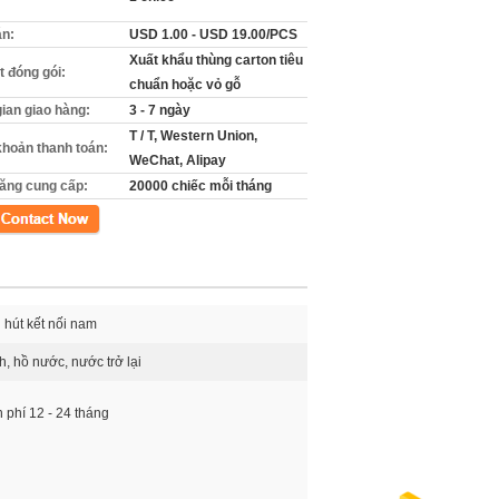
án:
USD 1.00 - USD 19.00/PCS
Xuất khẩu thùng carton tiêu
ết đóng gói:
chuẩn hoặc vỏ gỗ
gian giao hàng:
3 - 7 ngày
T / T, Western Union,
khoản thanh toán:
WeChat, Alipay
ăng cung cấp:
20000 chiếc mỗi tháng
xúc
i hút kết nối nam
, hồ nước, nước trở lại
 phí 12 - 24 tháng