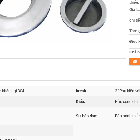
thiểu:
Giá b
chi ti
Thời 
Điều 
Khả n
Tiếp 
p không gỉ 304
break:
2 "Phụ kiện vò
Kiểu:
Nắp cống chính
Sự bảo đảm:
Bảo hành miễn