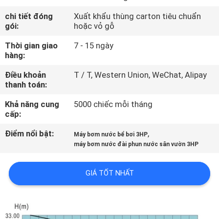
THAM
chi tiết đóng
Xuất khẩu thùng carton tiêu chuẩn
QUAN
gói:
hoặc vỏ gỗ
NHÀ
Thời gian giao
7 - 15 ngày
hàng:
MÁY
Điều khoản
T / T, Western Union, WeChat, Alipay
thanh toán:
KIỂM
SOÁT
Khả năng cung
5000 chiếc mỗi tháng
cấp:
CHẤT
Điểm nổi bật:
,
Máy bơm nước bể bơi 3HP
LƯỢNG
máy bơm nước đài phun nước sân vườn 3HP
LIÊN
GIÁ TỐT NHẤT
HỆ
CHÚNG