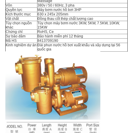
Massage
Vôn
380v / 50 / 60Hz, 3 pha
Quyền lực
Máy bơm nước hồ bơi 3HP
Kích thước mục
630 x 245x 205mm
Vật chất
Đồng thau cốt thép chất lượng cao
Tùy chọn nguồn
Tùy chọn máy bơm nước 3KW, 5KW, 7.5KW, 10KW,
khác
15KW
Chứng chỉ
RoHS, Ce
Sự bảo đảm
Bảo hành miễn phí 12 tháng
Mã HS
8413709190
Kinh nghiệm dự án
Đài phun nước hồ bơi xuất khẩu và xây dựng tại 56
quốc gia