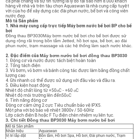
cả phải chăng và sự tin tưởng là lý do tại sao hơn 8.000 khách
PRIVACY
hàng về nhà và trên tàu chọn Aquaswan là nhà cung cấp tuyệt
vời của họ để xây dựng các đài phun nước, bể bơi và công viên
POLICY
nước đẹp.
Mô tả Sản phẩm
1. Nhà máy cung cấp trực tiếp Máy bơm nước bể bơi BP cho bể
bơi
Đồng thau BP3030
Máy bơm nước bể bơi cho bể bơi
được sử
dụng rộng rãi trong bồn tắm Jetted, hồ bơi spa, bể bơi, ao đài
phun nước, trạm massage và các hệ thống làm sạch nước khác.
2. Đặc điểm của
Máy bơm nước bể bơi đồng thau BP3030
1. Động cơ và nước được tách biệt hoàn toàn
2. Tổng tách điện
3. Vỏ bơm, vỏ bơm và bánh công tác được làm bằng đồng chất
lượng cao
4. Ghi nhanh có thể được sử dụng với đầu vào và đầu ra.
5. Điều kiện hoạt động
Nhiệt độ chất lỏng từ +50
C - +60
C
o
o
Nhiệt độ môi trường lên đến
50
C
o
6. Tính năng động cơ
Động cơ cảm ứng 2 cực Tiêu chuẩn bảo vệ IPX5.
Một pha với bộ bảo vệ nhiệt 3800v / 50-60Hz
Lớp cách điện B hoặc F Tụ điện chèn nhiệm vụ liên tục.
3. Chi tiết
Đồng thau BP3030
Máy bơm nước bể bơi
Mô tả Sản phẩm
Nhãn hiệu
Aquaswan
Vị trí lắp đặt
Bồn tắm
, Hồ bơi Spa, Hồ bơi, Đài phun nước, Trạm