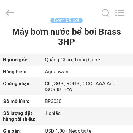
2020
-
2026
aquaswan
water
Bơm bể bơi
co,.ltd.
All
Rights
Máy bơm nước bể bơi Brass
TRANG
Reserved.
3HP
CHỦ
CÁC
Nguồn gốc:
Quảng Châu, Trung Quốc
SẢN
Hàng hiệu:
Aquaswan
PHẨM
Chứng nhận:
CE , SGS , ROHS , CCC , AAA And
ISO9001 Etc
VỀ
Số mô hình:
BP3030
CHÚNG
Số lượng đặt
1 chiếc
TÔI
hàng tối thiểu:
Giá bán:
USD 1.00 - Negotiate